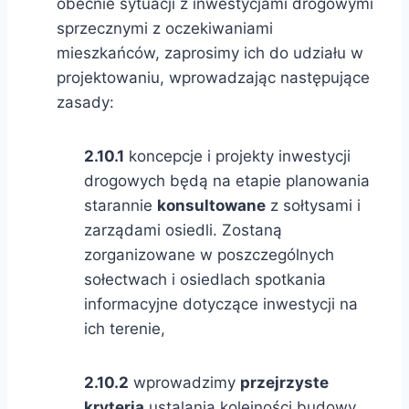
obecnie sytuacji z inwestycjami drogowymi
sprzecznymi z oczekiwaniami
mieszkańców, zaprosimy ich do udziału w
projektowaniu, wprowadzając następujące
zasady:
2.10.1
koncepcje i projekty inwestycji
drogowych będą na etapie planowania
starannie
konsultowane
z sołtysami i
zarządami osiedli. Zostaną
zorganizowane w poszczególnych
sołectwach i osiedlach spotkania
informacyjne dotyczące inwestycji na
ich terenie,
2.10.2
wprowadzimy
przejrzyste
kryteria
ustalania kolejności budowy