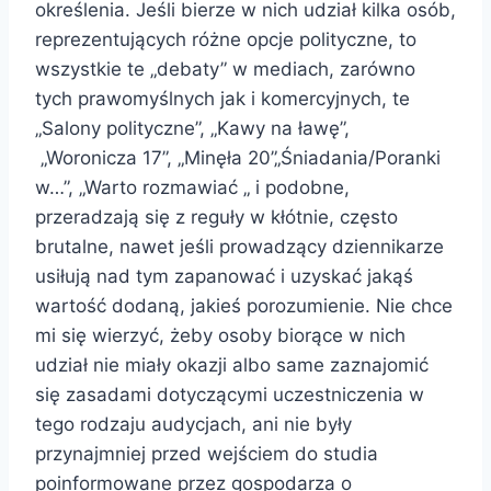
określenia. Jeśli bierze w nich udział kilka osób,
reprezentujących różne opcje polityczne, to
wszystkie te „debaty” w mediach, zarówno
tych prawomyślnych jak i komercyjnych, te
„Salony polityczne”, „Kawy na ławę”,
„Woronicza 17”, „Minęła 20”„Śniadania/Poranki
w…”, „Warto rozmawiać „ i podobne,
przeradzają się z reguły w kłótnie, często
brutalne, nawet jeśli prowadzący dziennikarze
usiłują nad tym zapanować i uzyskać jakąś
wartość dodaną, jakieś porozumienie. Nie chce
mi się wierzyć, żeby osoby biorące w nich
udział nie miały okazji albo same zaznajomić
się zasadami dotyczącymi uczestniczenia w
tego rodzaju audycjach, ani nie były
przynajmniej przed wejściem do studia
poinformowane przez gospodarza o