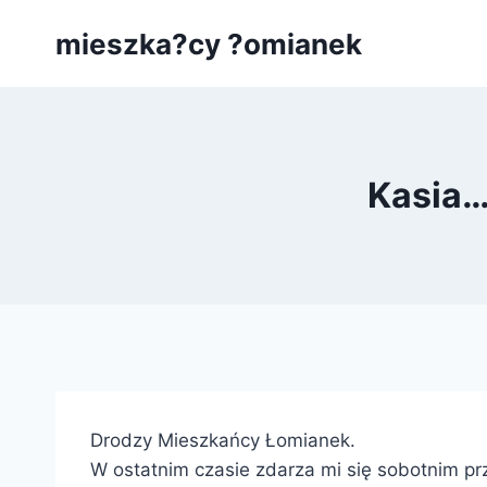
Przejdź
mieszka?cy ?omianek
do
treści
Kasia…
Drodzy Mieszkańcy Łomianek.
W ostatnim czasie zdarza mi się sobotnim p