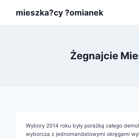
Przejdź
mieszka?cy ?omianek
do
treści
Żegnajcie Mi
Wybory 2014 roku były porażką całego demok
wyborcza z jednomandatowymi okręgami wybo