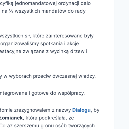
ecyfiką jednomandatowej ordynacji dało
wie na ¼ wszystkich mandatów do rady
zystkich sił, które zainteresowane były
organizowaliśmy spotkania i akcje
otestacyjne związane z wycinką drzew i
ały w wyborach przeciw ówczesnej władzy.
zintegrowane i gotowe do współpracy.
wiadomie zrezygnowałem z nazwy
Dialogu
, by
Łomianek
, która podkreślała, że
. Coraz szerszemu gronu osób tworzących