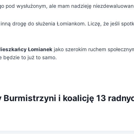
ję go pod wysłużonym, ale mam nadzieję niezdewaluowa
inną drogę do służenia Łomiankom. Liczę, że jeśli spot
ieszkańcy Łomianek
jako szerokim ruchem społecznym
e będzie to już to samo.
urmistrzyni i koalicję 13 radny