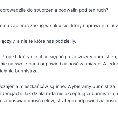
doprowadziła do stworzenia podwalin pod ten ruch?
komu zabierać zasług w sukcesie, który naprawdę miał 
ączyły, a nie te które nas podzieliły.
Projekt, który nie chce sięgać po zaszczyty burmistrza
ie na swoje barki odpowiedzialność za miasto. A jedn
ałania burmistrza.
wyczajenia mieszkańców są inne. Wybieramy burmistrza 
dencjach. Jak działa rada nie akceptująca burmistrza, 
a samoświadomość celów, strategii i odpowiedzialności 