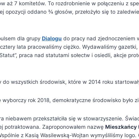
w aż 7 komitetów. To rozdrobnienie w połączeniu z sp
ej opozycji oddano ¾ głosów, przełożyło się to zaled
pulsem dla grupy
Dialogu
do pracy nad zjednoczeniem ws
ztery lata pracowaliśmy ciężko. Wydawaliśmy gazetki, 
Statut”, praca nad statutami sołectw i osiedli, akcje pr
ły do wszystkich środowisk, które w 2014 roku startow
się wyborczy rok 2018, demokratyczne środowisko było 
tóra niebawem przekształciła się w stowarzyszenie. Ś
orzej potraktowana. Zaproponowałem nazwę
Mieszkańcy 
spólnie z Kasią Wasilewską-Wojtan wymyśliliśmy logo