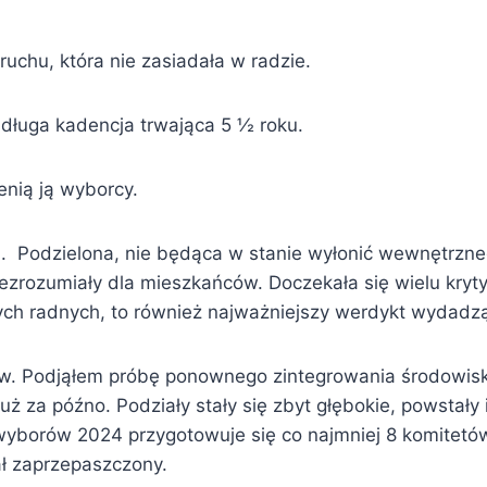
ruchu, która nie zasiadała w radzie.
 długa kadencja trwająca 5 ½ roku.
nią ją wyborcy.
na. Podzielona, nie będąca w stanie wyłonić wewnętrz
niezrozumiały dla mieszkańców. Doczekała się wielu kry
nych radnych, to również najważniejszy werdykt wydadz
. Podjąłem próbę ponownego zintegrowania środowiska
ż za późno. Podziały stały się zbyt głębokie, powstały
wyborów 2024 przygotowuje się co najmniej 8 komitetó
ł zaprzepaszczony.