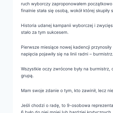
ruch wyborczy zaproponowałem początkowo ka
finalnie stała się osobą, wokół której skupiły 
Historia udanej kampanii wyborczej i zwycię
stało za tym sukcesem.
Pierwsze miesiące nowej kadencji przynosiły
napięcia pojawiły się na linii radni – burmistrz
Wszystkie oczy zwrócone były na burmistrz, 
grupą.
Mam swoje zdanie o tym, kto zawinił, lecz nie
Jeśli chodzi o radę, to 9-osobowa reprezent
6 było do niej mniej lub bardziej krytycznych.