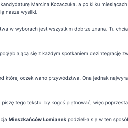
ndydaturę Marcina Kozaczuka, a po kilku miesiącach k
się nasze wysiłki.
stwa w wyborach jest wszystkim dobrze znana. Tu chcia
 pogłębiającą się z każdym spotkaniem dezintegrację zw
.
od której oczekiwano przywództwa. Ona jednak najwyraźn
 piszę tego tekstu, by kogoś piętnować, więc poprzestanę
acja
Mieszkańców Łomianek
podzieliła się w ten sposó