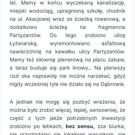
lat. Mamy w końcu wyczekaną kanalizację,
miejski wodociąg, upragnioną szkołę, chodnik
na ul. Akacjowej wraz ze ścieżką rowerową, a
dodatkowo ścieżkę na fragmencie
Partyzantów. Do tego zrobiono ulicę
Łyżwiarską, wyremontowano asfaltową
nawierzchnię na kawałku ulicy Partyzantów.
Mamy też siłownię plenerową na placu zabaw,
a teraz buduje się park linowy… Na pierwszy
rzut oka naprawdę nie można narzekać, gdyż
nigdy wcześniej tyle nie działo się na Dąbrowie.
A jednak nie mogę się pozbyć wrażenia, że
można było zrobić więcej, lepiej, sensowniej, że
część z tych jakże potrzebnych inwestycji
zrobiono po łebkach,
bez sensu,
zza biurka,
nie przyglądając się lokalnym warunkom, nie