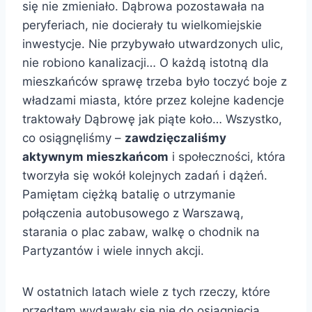
się nie zmieniało. Dąbrowa pozostawała na
peryferiach, nie docierały tu wielkomiejskie
inwestycje. Nie przybywało utwardzonych ulic,
nie robiono kanalizacji… O każdą istotną dla
mieszkańców sprawę trzeba było toczyć boje z
władzami miasta, które przez kolejne kadencje
traktowały Dąbrowę jak piąte koło… Wszystko,
co osiągnęliśmy –
zawdzięczaliśmy
aktywnym mieszkańcom
i społeczności, która
tworzyła się wokół kolejnych zadań i dążeń.
Pamiętam ciężką batalię o utrzymanie
połączenia autobusowego z Warszawą,
starania o plac zabaw, walkę o chodnik na
Partyzantów i wiele innych akcji.
W ostatnich latach wiele z tych rzeczy, które
przedtem wydawały się nie do osiągniecia,