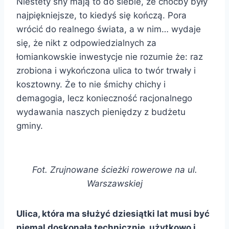
Niestety sny mają to do siebie, że choćby były
najpiękniejsze, to kiedyś się kończą. Pora
wrócić do realnego świata, a w nim… wydaje
się, że nikt z odpowiedzialnych za
łomiankowskie inwestycje nie rozumie że: raz
zrobiona i wykończona ulica to twór trwały i
kosztowny. Że to nie śmichy chichy i
demagogia, lecz konieczność racjonalnego
wydawania naszych pieniędzy z budżetu
gminy.
Fot. Zrujnowane ścieżki rowerowe na ul.
Warszawskiej
Ulica, która ma służyć dziesiątki lat musi być
niemal doskonała technicznie, użytkowo i