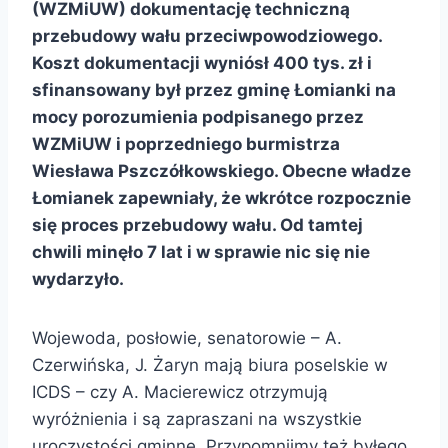
(WZMiUW)
dokumentację techniczną
przebudowy wału przeciwpowodziowego.
Koszt dokumentacji wyniósł 400 tys. zł i
sfinansowany był przez gminę Łomianki na
mocy porozumienia podpisanego przez
WZMiUW i poprzedniego burmistrza
Wiesława Pszczółkowskiego. Obecne władze
Łomianek zapewniały, że wkrótce rozpocznie
się proces przebudowy wału. Od tamtej
chwili minęło 7 lat i w sprawie nic się nie
wydarzyło.
Wojewoda, posłowie, senatorowie – A.
Czerwińska, J. Żaryn mają biura poselskie w
ICDS – czy A. Macierewicz otrzymują
wyróżnienia i są zapraszani na wszystkie
uroczystości gminne. Przypomnijmy też byłego