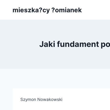
Przejdź
mieszka?cy ?omianek
do
treści
Jaki fundament p
Szymon Nowakowski