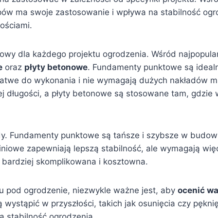
ypów ma swoje zastosowanie i wpływa na stabilność ogr
ościami.
wy dla każdego projektu ogrodzenia. Wśród najpopular
e
oraz
płyty betonowe
. Fundamenty punktowe są idealne
łatwe do wykonania i nie wymagają dużych nakładów m
j długości, a płyty betonowe są stosowane tam, gdzie 
y. Fundamenty punktowe są tańsze i szybsze w budowie
iniowe zapewniają lepszą stabilność, ale wymagają więce
st bardziej skomplikowana i kosztowna.
 pod ogrodzenie, niezwykle ważne jest, aby
ocenić w
wystąpić w przyszłości, takich jak osunięcia czy pękni
a stabilność ogrodzenia.