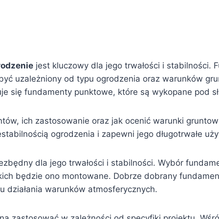
rodzenie
jest kluczowy dla jego trwałości i stabilności.
 być uzależniony od typu ogrodzenia oraz warunków grun
osuje się fundamenty punktowe, które są wykopane pod 
tów, ich zastosowanie oraz jak ocenić warunki grunto
tabilnością ogrodzenia i zapewni jego długotrwałe uży
iezbędny dla jego trwałości i stabilności. Wybór funda
kich będzie ono montowane. Dobrze dobrany fundamen
ku działania warunków atmosferycznych.
żna zastosować w zależności od specyfiki projektu. Wś