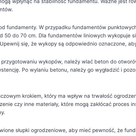
 mogą wpłynąć na stabilność fundamentu. Ważne jest r
ntów.
d fundamenty. W przypadku fundamentów punktowych
od 50 do 70 cm. Dla fundamentów liniowych wykopuje si
. Upewnij się, że wykopy są odpowiednio oznaczone, ab
o przygotowaniu wykopów, należy wlać beton do otworó
stencję. Po wylaniu betonu, należy go wygładzić i poz
uczowym krokiem, który ma wpływ na trwałość ogrodzeni
zenie czy inne materiały, które mogą zakłócać proces in
ny.
owione słupki ogrodzeniowe, aby mieć pewność, że fu