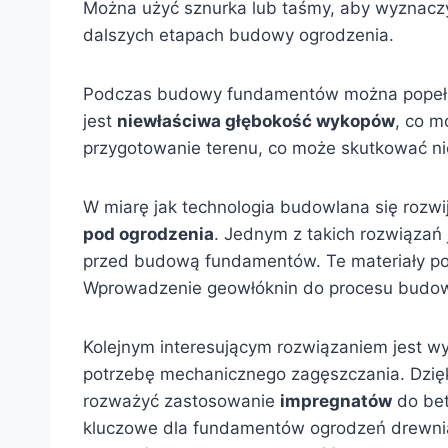
Można użyć sznurka lub taśmy, aby wyznaczy
dalszych etapach budowy ogrodzenia.
Podczas budowy fundamentów można popełnić
jest
niewłaściwa głębokość wykopów
, co m
przygotowanie terenu, co może skutkować nie
W miarę jak technologia budowlana się rozwi
pod ogrodzenia
. Jednym z takich rozwiązań
przed budową fundamentów. Te materiały poma
Wprowadzenie geowłóknin do procesu budowy
Kolejnym interesującym rozwiązaniem jest w
potrzebę mechanicznego zagęszczania. Dzięk
rozważyć zastosowanie
impregnatów
do bet
kluczowe dla fundamentów ogrodzeń drewn