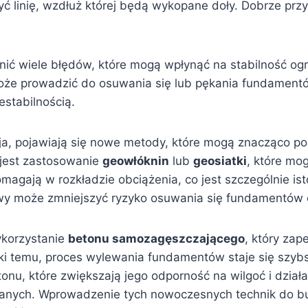
ć linię, wzdłuż której będą wykopane doły. Dobrze prz
 wiele błędów, które mogą wpłynąć na stabilność ogr
oże prowadzić do osuwania się lub pękania fundament
stabilnością.
ja, pojawiają się nowe metody, które mogą znacząco pop
 jest zastosowanie
geowłóknin
lub
geosiatki
, które mo
gają w rozkładzie obciążenia, co jest szczególnie ist
 może zmniejszyć ryzyko osuwania się fundamentów or
ykorzystanie
betonu samozagęszczającego
, który zap
i temu, proces wylewania fundamentów staje się szybsz
onu, które zwiększają jego odporność na wilgoć i dział
ianych. Wprowadzenie tych nowoczesnych technik do