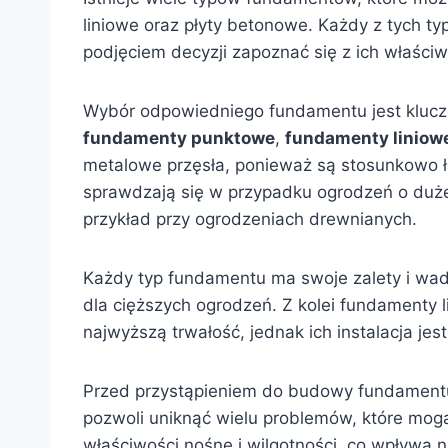
liniowe oraz płyty betonowe. Każdy z tych t
podjęciem decyzji zapoznać się z ich właściw
Wybór odpowiedniego fundamentu jest kluczo
fundamenty punktowe
,
fundamenty liniow
metalowe przęsła, ponieważ są stosunkowo 
sprawdzają się w przypadku ogrodzeń o duże
przykład przy ogrodzeniach drewnianych.
Każdy typ fundamentu ma swoje zalety i wad
dla cięższych ogrodzeń. Z kolei fundamenty l
najwyższą trwałość, jednak ich instalacja je
Przed przystąpieniem do budowy fundamentu
pozwoli uniknąć wielu problemów, które mogą 
właściwości nośne i wilgotności, co wpływa n