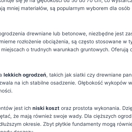
ykonuje się je na głębokości od 50 do 70 cm, co wystarc
ają mniej materiałów, są popularnym wyborem dla osób 
 ogrodzenia drewniane lub betonowe, niezbędne jest z
mierne rozłożenie obciążenia, są często stosowane w 
miejscach o trudnych warunkach gruntowych. Oferują on
la
lekkich ogrodzeń
, takich jak siatki czy drewniane p
wala na ich stabilne osadzenie. Głębokość wykopów w
ości.
ntów jest ich
niski koszt
oraz prostota wykonania. Dz
iętać, że mają również swoje wady. Dla cięższych ogro
 dłuższym okresie. Zbyt płytkie fundamenty mogą równ