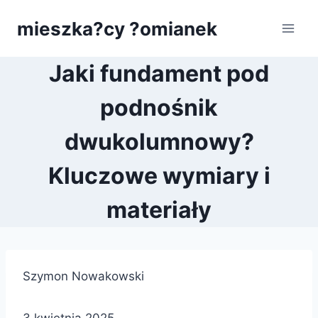
Przejdź
mieszka?cy ?omianek
do
treści
Jaki fundament pod
podnośnik
dwukolumnowy?
Kluczowe wymiary i
materiały
Szymon Nowakowski