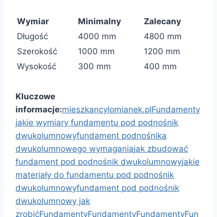
Wymiar
Minimalny
Zalecany
Długość
4000 mm
4800 mm
Szerokość
1000 mm
1200 mm
Wysokość
300 mm
400 mm
Kluczowe
informacje:
mieszkancylomianek.pl
Fundamenty
jakie wymiary fundamentu pod podnośnik
dwukolumnowy
fundament podnośnika
dwukolumnowego wymagania
jak zbudować
fundament pod podnośnik dwukolumnowy
jakie
materiały do fundamentu pod podnośnik
dwukolumnowy
fundament pod podnośnik
dwukolumnowy jak
zrobić
Fundamenty
Fundamenty
Fundamenty
Fun