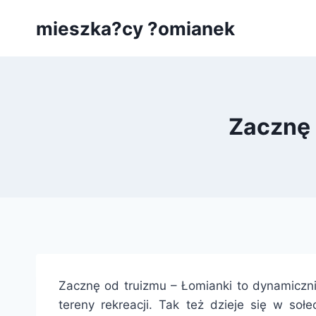
Przejdź
mieszka?cy ?omianek
do
treści
Zacznę 
Zacznę od truizmu – Łomianki to dynamiczni
tereny rekreacji. Tak też dzieje się w so