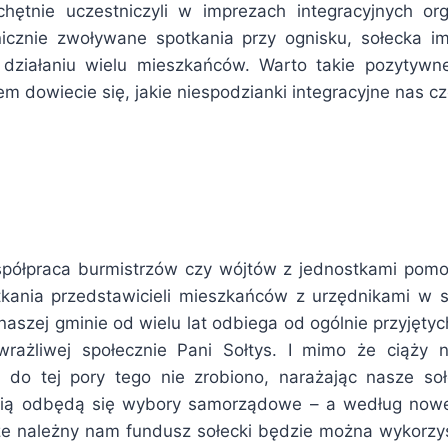
chętnie uczestniczyli w imprezach integracyjnych or
anicznie zwoływane spotkania przy ognisku, sołecka i
działaniu wielu mieszkańców. Warto takie pozytywne
m dowiecie się, jakie niespodzianki integracyjne nas c
łpraca burmistrzów czy wójtów z jednostkami pomocni
tkania przedstawicieli mieszkańców z urzędnikami w
naszej gminie od wielu lat odbiega od ogólnie przyjęty
i wrażliwej społecznie Pani Sołtys. I mimo że ciąży 
 do tej pory tego nie zrobiono, narażając nasze so
ienią odbędą się wybory samorządowe – a według nowe
a, że należny nam fundusz sołecki będzie można wykor