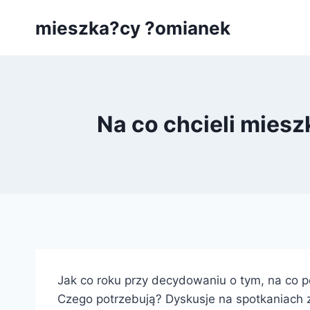
Przejdź
mieszka?cy ?omianek
do
treści
Na co chcieli mies
Jak co roku przy decydowaniu o tym, na co p
Czego potrzebują? Dyskusje na spotkaniach z