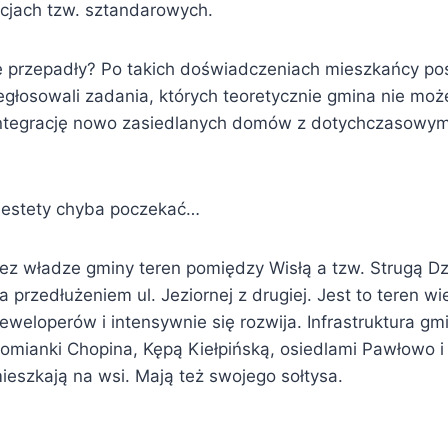
ycjach tzw. sztandarowych.
e przepadły? Po takich doświadczeniach mieszkańcy po
zegłosowali zadania, których teoretycznie gmina nie moż
integrację nowo zasiedlanych domów z dotychczasowymi
 niestety chyba poczekać…
z władze gminy teren pomiędzy Wisłą a tzw. Strugą Dzi
 a przedłużeniem ul. Jeziornej z drugiej. Jest to teren 
eloperów i intensywnie się rozwija. Infrastruktura gmi
mianki Chopina, Kępą Kiełpińską, osiedlami Pawłowo i
szkają na wsi. Mają też swojego sołtysa.