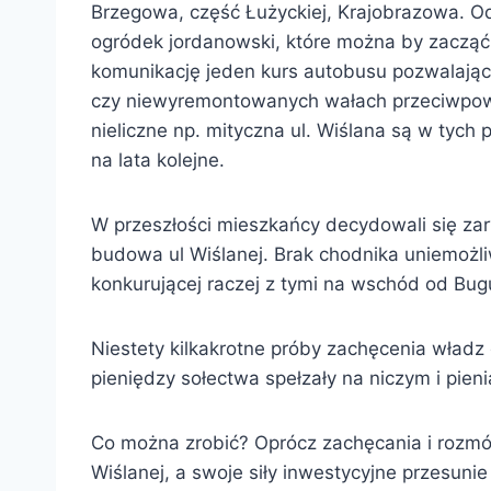
Brzegowa, część Łużyckiej, Krajobrazowa. O
ogródek jordanowski, które można by zacząć 
komunikację jeden kurs autobusu pozwalający
czy niewyremontowanych wałach przeciwpowo
nieliczne np. mityczna ul. Wiślana są w tych
na lata kolejne.
W przeszłości mieszkańcy decydowali się zary
budowa ul Wiślanej. Brak chodnika uniemożliw
konkurującej raczej z tymi na wschód od Bug
Niestety kilkakrotne próby zachęcenia władz
pieniędzy sołectwa spełzały na niczym i pien
Co można zrobić? Oprócz zachęcania i rozmów z
Wiślanej, a swoje siły inwestycyjne przesunie