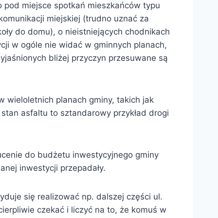
go pod miejsce spotkań mieszkańców typu
omunikacji miejskiej (trudno uznać za
oły do domu), o nieistniejących chodnikach
ji w ogóle nie widać w gminnych planach,
ewyjaśnionych bliżej przyczyn przesuwane są
 wieloletnich planach gminy, takich jak
stan asfaltu to sztandarowy przykład drogi
zucenie do budżetu inwestycyjnego gminy
anej inwestycji przepadały.
duje się realizować np. dalszej części ul.
ierpliwie czekać i liczyć na to, że komuś w