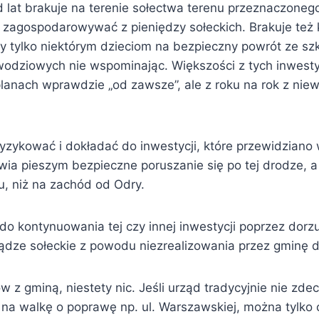
d lat brakuje na terenie sołectwa terenu przeznaczone
zagospodarowywać z pieniędzy sołeckich. Brakuje też k
 tylko niektórym dzieciom na bezpieczny powrót ze szk
dziowych nie wspominając. Większości z tych inwestyc
 planach wprawdzie „od zawsze”, ale z roku na rok z ni
zykować i dokładać do inwestycji, które przewidziano w
ia pieszym bezpieczne poruszanie się po tej drodze, a 
u, niż na zachód od Odry.
 do kontynuowania tej czy innej inwestycji poprzez dor
iądze sołeckie z powodu niezrealizowania przez gminę d
 gminą, niestety nic. Jeśli urząd tradycyjnie nie zdecy
 na walkę o poprawę np. ul. Warszawskiej, można tylko c