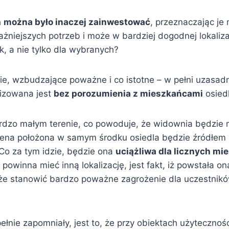
h
można było inaczej zainwestować
, przeznaczając je
niejszych potrzeb i może w bardziej dogodnej lokalizac
k, a nie tylko dla wybranych?
cie, wzbudzające poważne i co istotne – w pełni uzasa
lizowana jest
bez porozumienia z mieszkańcami
osiedl
dzo małym terenie, co powoduje, że widownia będzie 
scena położona w samym środku osiedla będzie źródłem
Co za tym idzie, będzie ona
uciążliwa dla licznych m
 powinna mieć inną lokalizację, jest fakt, iż powstała
że stanowić bardzo poważne zagrożenie dla uczestnikó
nie zapomniały, jest to, że przy obiektach użyteczności 