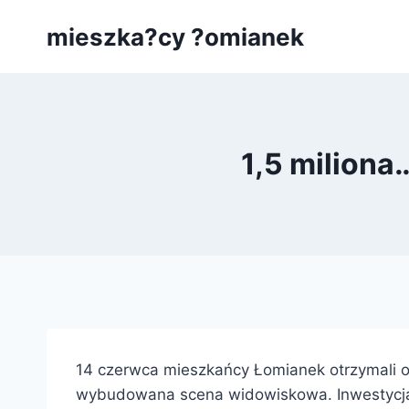
Przejdź
mieszka?cy ?omianek
do
treści
1,5 miliona
14 czerwca mieszkańcy Łomianek otrzymali o
wybudowana scena widowiskowa. Inwestycja