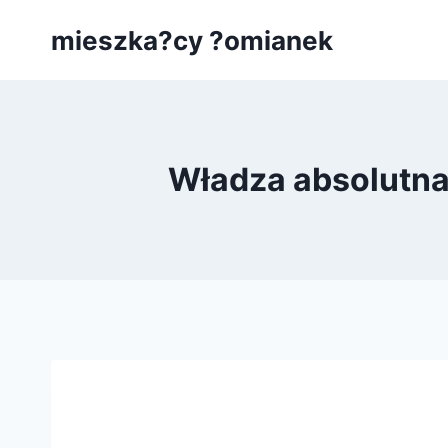
Przejdź
mieszka?cy ?omianek
do
treści
Władza absolutna