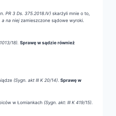
n. PR 3 Ds. 375.2018.IV)
skarżyli mnie o to,
 a na niej
zamieszczone sądowe wyroki.
W 1013/18).
Sprawę w sądzie również
niądze
(Sygn. akt III K 20/14)
.
Sprawę w
kibiców w Łomiankach
(Sygn. akt: III K 419/15)
.