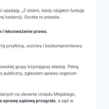
ki upadają.
„Z dniem, kiedy objąłem funkcję
j kadencji. Gorzka to prawda.
a i lekceważenie prawa.
artą przyłbicą, uczciwy i bezkompromisowy.
skiej grupy trzymającej władzę. Pełną
es publiczny, zgłaszam sprawy organom
nianych na zlecenie Urzędu Miejskiego,
ka sprawę sądową przegrała
, a sąd w