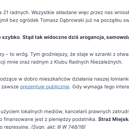
a 21 radnych. Wszystkie składane więc przez nas wnios
jmił bez ogródek Tomasz Dąbrowski już na początku swe
ę szybko
.
Stąd tak widoczne dziś arogancja, samowol
y – to wróg. Tym groźniejszy, że staje w szranki z otw
ncji mnie oraz radnym z Klubu Radnych Niezależnych.
dzące w dobro mieszkańców działania naszej łomiankow
i zawsze
prezentuję publicznie
. Gdy wymaga tego inter
 użyciem lokalnych mediów, kancelarii prawnych zatrud
 to finansowane jest z pieniędzy podatnika.
Straż Miejs
ko represyjne.
(Sygn. akt: III W 748/18)