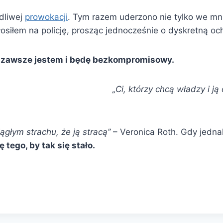
dliwej
prowokacji
. Tym razem uderzono nie tylko we mni
łosiłem na policję, prosząc jednocześnie o dyskretną o
a zawsze jestem i będę bezkompromisowy.
„Ci, którzy chcą władzy i ją
ciągłym strachu, że ją stracą”
– Veronica Roth. Gdy jedna
ę tego, by tak się stało.