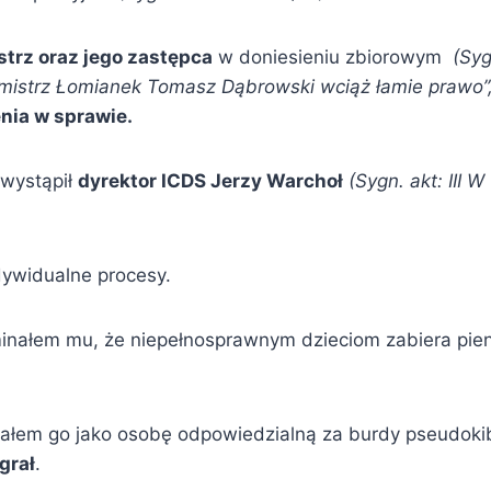
rz oraz jego zastępca
w doniesieniu zbiorowym
(Syg
mistrz Łomianek Tomasz Dąbrowski wciąż łamie prawo”,
nia w sprawie.
wystąpił
dyrektor ICDS Jerzy Warchoł
(Sygn. akt: III 
ndywidualne procesy.
inałem mu, że niepełnosprawnym dzieciom zabiera pie
wałem go jako osobę odpowiedzialną za burdy pseudo
grał
.