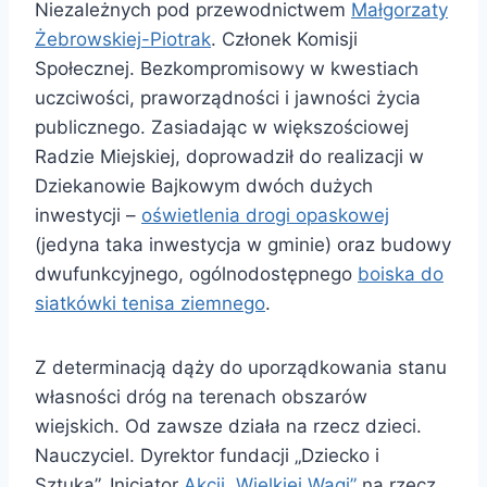
Niezależnych pod przewodnictwem
Małgorzaty
Żebrowskiej-Piotrak
. Członek Komisji
Społecznej. Bezkompromisowy w kwestiach
uczciwości, praworządności i jawności życia
publicznego. Zasiadając w większościowej
Radzie Miejskiej, doprowadził do realizacji w
Dziekanowie Bajkowym dwóch dużych
inwestycji –
oświetlenia drogi opaskowej
(jedyna taka inwestycja w gminie) oraz budowy
dwufunkcyjnego, ogólnodostępnego
boiska do
siatkówki tenisa ziemnego
.
Z determinacją dąży do uporządkowania stanu
własności dróg na terenach obszarów
wiejskich. Od zawsze działa na rzecz dzieci.
Nauczyciel. Dyrektor fundacji „Dziecko i
Sztuka”. Inicjator
Akcji „Wielkiej Wagi”
na rzecz