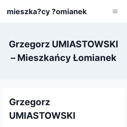
Przejdź
mieszka?cy ?omianek
do
treści
Grzegorz UMIASTOWSKI
– Mieszkańcy Łomianek
Grzegorz
UMIASTOWSKI