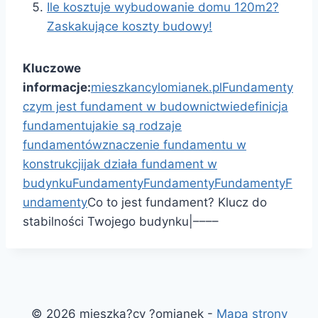
Ile kosztuje wybudowanie domu 120m2?
Zaskakujące koszty budowy!
Kluczowe
informacje:
mieszkancylomianek.pl
Fundamenty
czym jest fundament w budownictwie
definicja
fundamentu
jakie są rodzaje
fundamentów
znaczenie fundamentu w
konstrukcji
jak działa fundament w
budynku
Fundamenty
Fundamenty
Fundamenty
F
undamenty
Co to jest fundament? Klucz do
stabilności Twojego budynku
|
–
–
–
–
© 2026 mieszka?cy ?omianek -
Mapa strony