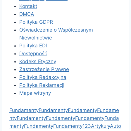
Kontakt
DMCA
Polityka GDPR
Oświadczenie o Współczesnym
Niewolnictwie
Polityka EDI
Dostępność
Kodeks Etyczny
Zastrzeżenie Prawne
Polityka Redakcyjna
Polityka Reklamacji
Mapa witryny
Fundamenty
Fundamenty
Fundamenty
Fundame
nty
Fundamenty
Fundamenty
Fundamenty
Funda
menty
Fundamenty
Fundamenty
1
2
3
Artykuły
Auto